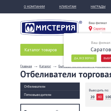
О КОМПАНИИ
КЛИЕНТАМ
НАГРАДЫ
Ваш филиал
Саратов
Ваш филиал:
Саратов
Каталог
товаров
ДА, ВСЕ ВЕРНО
ВЫБР
Главная
Каталог
Бытовая химия оптом с доставкой
Отбеливатели торговая
Отбеливатели
Выводить по:
Пятновыводители
20
40
10