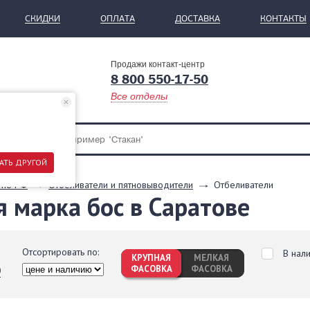
СКИДКИ
ОПЛАТА
ДОСТАВКА
КОНТАКТЫ
Продажи контакт-центр
8 800 550-17-50
Все отделы
АТЬ ДРУГОЙ
 по РФ
Отбеливатели и пятновыводители
Отбеливатели
 марка бос в Саратове
Отсортировать по:
В нал
КРУПНАЯ
МЕЛКАЯ
ФАСОВКА
ФАСОВКА
0