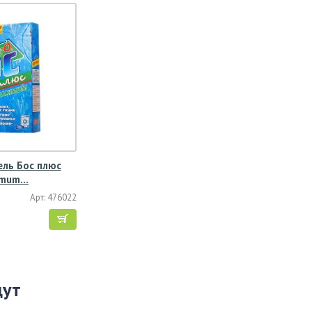
ль Бос плюс
imum…
Арт: 476022
щут