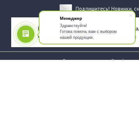
Подпишитесь! Новинки, с
Менеджер
Здравствуйте!
Мы используем файлы cookie, для персона
Готова помочь вам с выбором
использованием сервиса Яндекс.Метрика.
нашей продукции.
О компании
Как оформить 
Услуги
Доставка
О нас
Государствен
заказчикам
Информация
Карта сайта
Юридическая
Информация
Стаканы и чашки
Пакеты и мешк
Тарелки
Упаковка пище
Приборы столовые,
Салфетки и ска
комплекты
бумажные
Наборы одноразовой
Диспенсеры