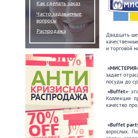
Как сделать заказ
Часто задаваемые
вопросы
Распродажа
Двадцать шес
качественны
и торговой 
«
МИСТЕРИЯ
задает отрас
посуды до ср
«
Buffet
»
- э
Коллекция пр
качество про
«
Buffet part
взрослых. По