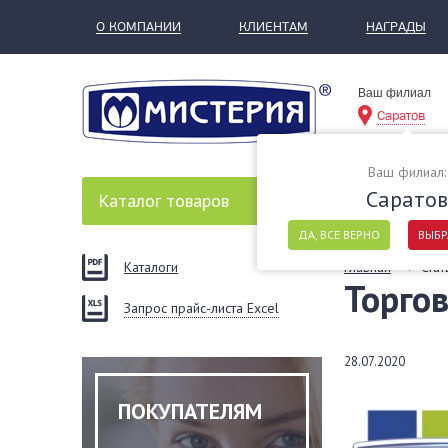
О КОМПАНИИ
КЛИЕНТАМ
НАГРАДЫ
Ваш филиал
Саратов
Ваш филиал:
Саратов
Каталог
товаров
ДА, ВСЕ ВЕРНО
ВЫБР
Каталоги
Главная
Стат
Торго
Запрос прайс-листа Excel
28.07.2020
ПОКУПАТЕЛЯМ