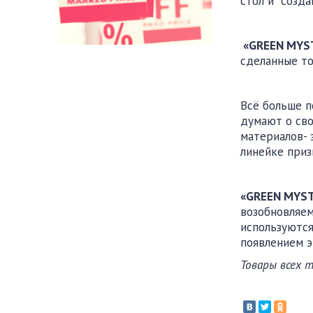
стол и созда
«
GREEN
MYS
сделанные то
Всё больше п
думают о св
материалов- 
линейке приз
«GREEN MYS
возобновляем
используются
появлением э
Товары всех 