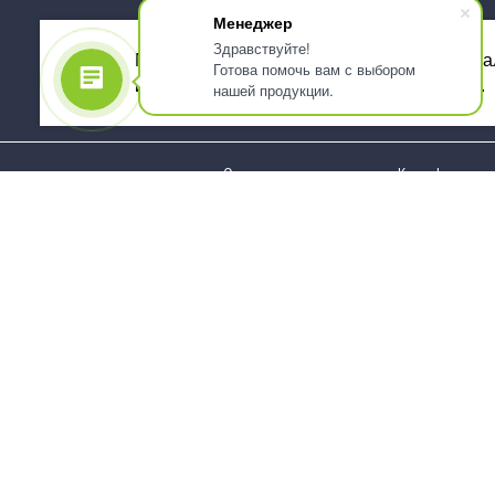
Менеджер
Здравствуйте!
Мы используем файлы cookie, для персона
Готова помочь вам с выбором
использованием сервиса Яндекс.Метрика.
нашей продукции.
О компании
Как оформить 
Услуги
Доставка
О нас
Государствен
заказчикам
Информация
Карта сайта
Юридическая
Информация
Стаканы и чашки
Пакеты и мешк
Тарелки
Упаковка пище
Приборы столовые,
Салфетки и ска
комплекты
бумажные
Наборы одноразовой
Диспенсеры
посуды
Товары для се
Контейнеры и лотки