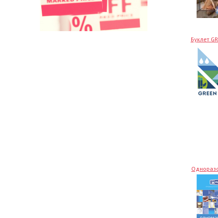
Буклет G
Одноразо