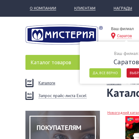
О КОМПАНИИ
КЛИЕНТАМ
НАГРАДЫ
Ваш филиал
Саратов
Ваш филиал:
Саратов
Каталог
товаров
ДА, ВСЕ ВЕРНО
ВЫБР
Каталоги
Главная
Ката
Катал
Запрос прайс-листа Excel
Новогодний катал
ПОКУПАТЕЛЯМ