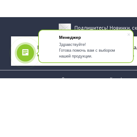
Подпишитесь! Новинки, с
Менеджер
Здравствуйте!
Мы используем файлы cookie, для персона
Готова помочь вам с выбором
использованием сервиса Яндекс.Метрика.
нашей продукции.
О компании
Как оформить 
Услуги
Доставка
О нас
Государствен
заказчикам
Информация
Карта сайта
Юридическая
Информация
Стаканы и чашки
Пакеты и мешк
Тарелки
Упаковка пище