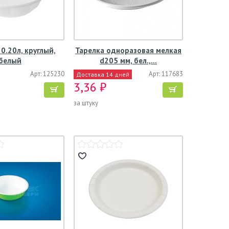
 0.20л, круглый,
Тарелка одноразовая мелкая
белый
d205 мм, бел.,…
Арт: 125230
Арт: 117683
Доставка 14 дней
3,36 ₽
за штуку