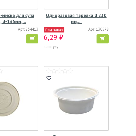
-миска для супа
Одноразовая тарелка d 230
, d-135мм,…
мм,…
Арт: 254413
Арт: 130578
Под заказ
6,29 ₽
за штуку