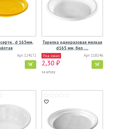
сертн., d 165мм,
Тарелка одноразовая мелкая
жёлтая
d165 мм, бел.,…
Арт: 124172
Арт: 118246
Под заказ
2,30 ₽
за штуку