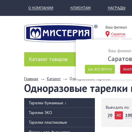
О КОМПАНИИ
КЛИЕНТАМ
НАГРАДЫ
Ваш филиал
Саратов
Ваш филиал:
Саратов
Каталог
товаров
ДА, ВСЕ ВЕРНО
ВЫБР
Главная
Каталог
Одноразовые тарелки
Одноразовые тарелки 
Тарелки бумажные
↓
Выводить по:
Тарелки ЭКО
20
40
10
Тарелки пластиковые