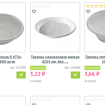
бокая 0.475л,
Тарелка одноразовая мелкая
Тарелка глу
1000 штук
d205 мм, бел.,…
1
Арт: 121490
Арт: 118400
В наличии
В наличии
3,22 ₽
3,66 ₽
за штуку
за штуку