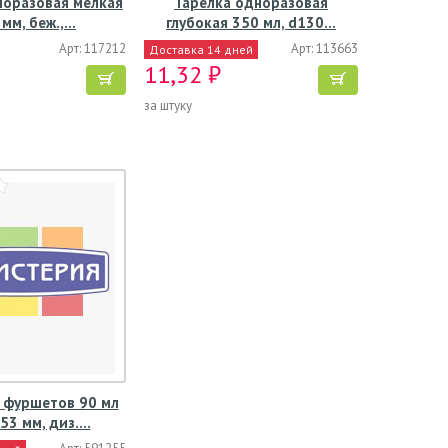
норазовая мелкая
Тарелка одноразовая
мм, беж.,…
глубокая 350 мл, d130…
Арт: 117212
Арт: 113663
Доставка 14 дней
11,32 ₽
за штуку
 фуршетов 90 мл
53 мм, диз.…