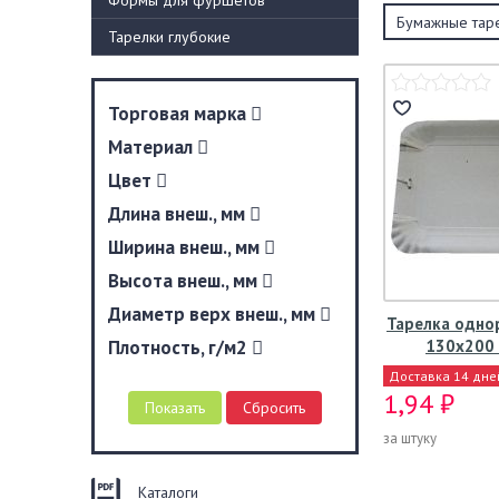
Формы для фуршетов
Бумажные тар
Тарелки глубокие
Торговая марка
Материал
Цвет
Длина внеш., мм
Ширина внеш., мм
Высота внеш., мм
Диаметр верх внеш., мм
Тарелка одно
Плотность, г/м2
130x200 
Доставка 14 дне
1,94 ₽
за штуку
Каталоги