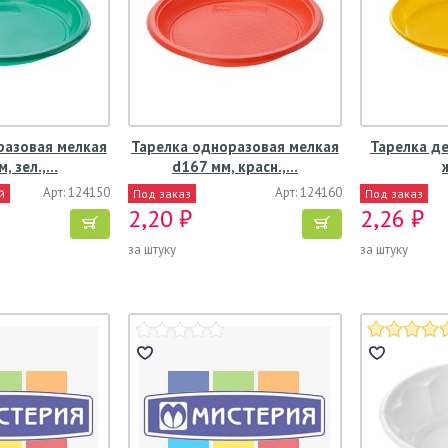
разовая мелкая
Тарелка одноразовая мелкая
Тарелка де
, зел.,…
d167 мм, красн.,…
Арт: 124150
Арт: 124160
й
Под заказ
Под заказ
2,20 ₽
2,26 ₽
за штуку
за штуку