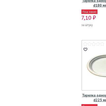
Тарелка одно
d180 мм
Под заказ
7,10 ₽
за штуку
Тарелка одно
d225 мм