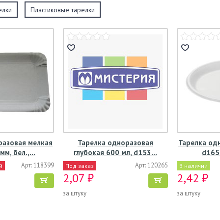
елки
Пластиковые тарелки
разовая мелкая
Тарелка одноразовая
Тарелка од
мм, бел.,…
глубокая 600 мл, d153…
d165
Арт: 118399
Арт: 120265
й
Под заказ
В наличии
2,07 ₽
2,42 ₽
за штуку
за штуку