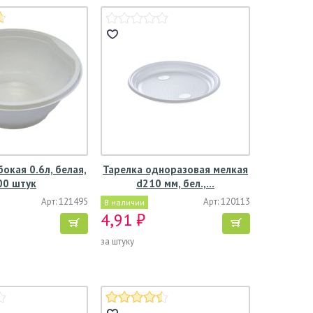
бокая 0.6л, белая,
Тарелка одноразовая мелкая
00 штук
d210 мм, бел.,…
Арт: 121495
Арт: 120113
В наличии
4,91 ₽
за штуку