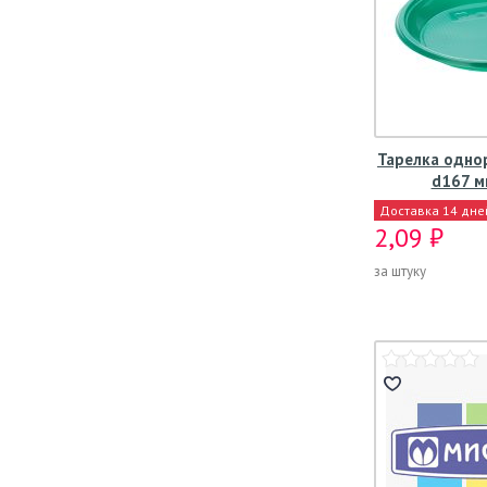
Тарелка одно
d167 мм
Доставка 14 дне
2,09 ₽
за штуку