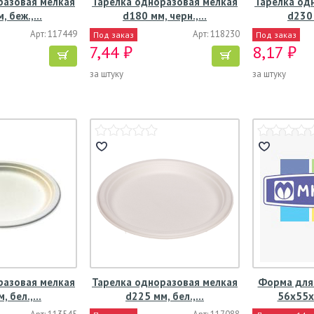
разовая мелкая
Тарелка одноразовая мелкая
Тарелка од
, беж.,…
d180 мм, черн.,…
d230 
Арт: 117449
Арт: 118230
Под заказ
Под заказ
7,44 ₽
8,17 ₽
за штуку
за штуку
разовая мелкая
Тарелка одноразовая мелкая
Форма для
, бел.,…
d225 мм, бел.,…
56х55х