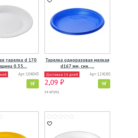
я тарелка d 170
Тарелка одноразовая мелкая
лщина 0.35…
d167 мм, син.,…
Арт: 104043
Арт: 124180
дней
Доставка 14 дней
2,09 ₽
за штуку