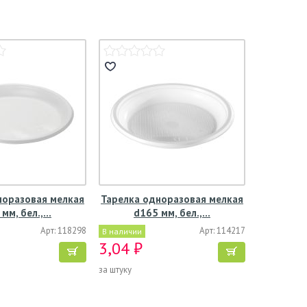
норазовая мелкая
Тарелка одноразовая мелкая
 мм, бел.,…
d165 мм, бел.,…
Арт: 118298
Арт: 114217
В наличии
3,04 ₽
за штуку