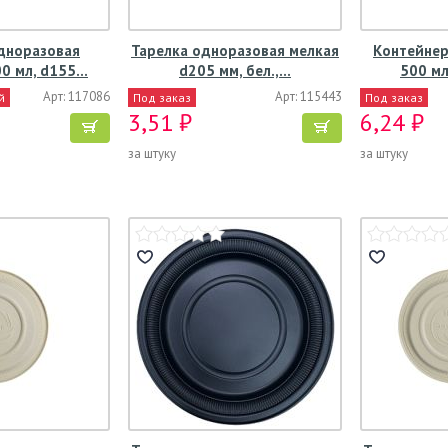
дноразовая
Тарелка одноразовая мелкая
Контейнер
00 мл, d155…
d205 мм, бел.,…
500 мл
Арт: 117086
Арт: 115443
й
Под заказ
Под заказ
3,51 ₽
6,24 ₽
за штуку
за штуку