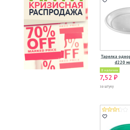
Тарелка одно
d220 мм
В наличии
7,52 ₽
за штуку