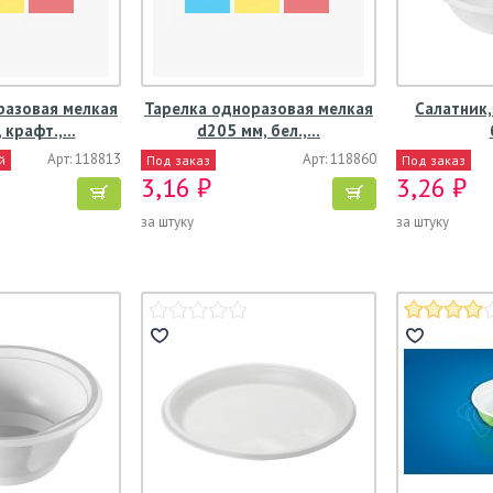
разовая мелкая
Тарелка одноразовая мелкая
Салатник,
 крафт.,…
d205 мм, бел.,…
Арт: 118813
Арт: 118860
й
Под заказ
Под заказ
3,16 ₽
3,26 ₽
за штуку
за штуку