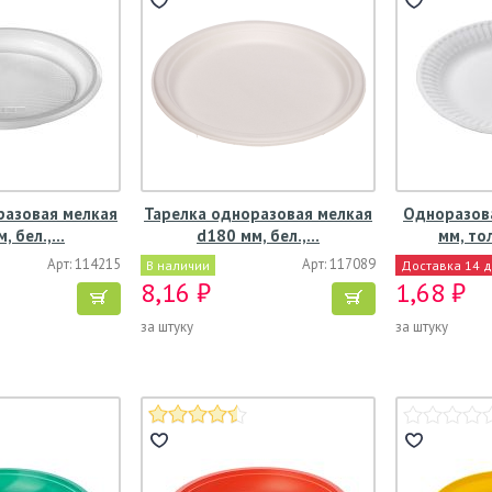
разовая мелкая
Тарелка одноразовая мелкая
Одноразова
, бел.,…
d180 мм, бел.,…
мм, то
Арт: 114215
Арт: 117089
В наличии
Доставка 14 
8,16 ₽
1,68 ₽
за штуку
за штуку