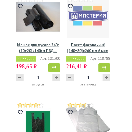
Мешок для мусора 240л
Пакет фасовочный
(70+20)х140см ПВД…
[140+80]х260 мм 6 мкм,
…
Арт: 101300
Арт: 118788
В наличии
В наличии
198,65 ₽
216,41 ₽
за рулон
за упаковку