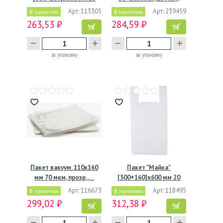
мкм, бел.,…
белая, ПНД
Арт: 113305
Арт: 239459
В наличии
В наличии
263,53 ₽
284,59 ₽
за упаковку
за упаковку
Пакет вакуум. 110х160
Пакет "Майка"
мм 70 мкм, прозр.,…
[300+160]х600 мм 20
мкм, бел.,…
Арт: 116673
Арт: 118495
В наличии
В наличии
299,02 ₽
312,38 ₽