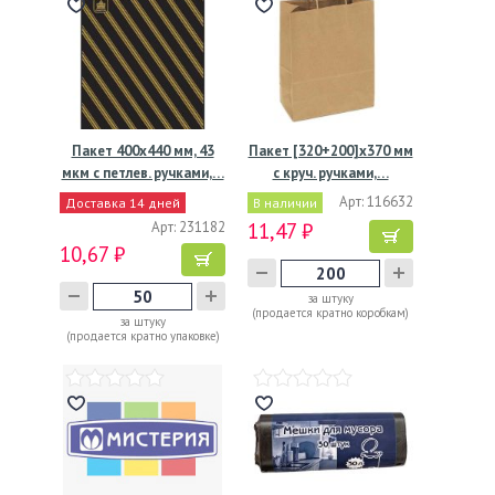
Пакет 400х440 мм, 43
Пакет [320+200]х370 мм
мкм с петлев. ручками,…
с круч. ручками,…
Арт: 116632
Доставка 14 дней
В наличии
Арт: 231182
11,47 ₽
10,67 ₽
за штуку
(продается кратно коробкам)
за штуку
(продается кратно упаковке)