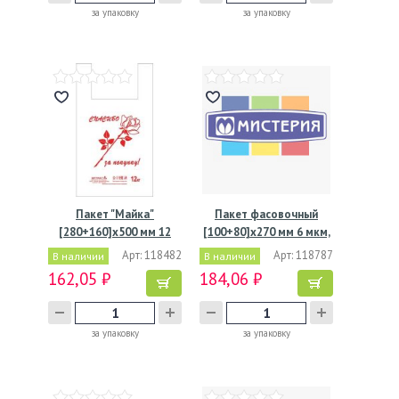
за упаковку
за упаковку
Пакет "Майка"
Пакет фасовочный
[280+160]х500 мм 12
[100+80]х270 мм 6 мкм,
мкм, диз.…
…
Арт: 118482
Арт: 118787
В наличии
В наличии
162,05 ₽
184,06 ₽
за упаковку
за упаковку