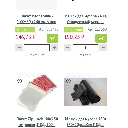
Пакет фасовочный
Мешок для мусора 240 л,
[100+60]х240 мм 6 мкм,
Стандартный, черн.,…
…
Арт: 118786
Арт: 117358
В наличии
В наличии
146,75 ₽
150,23 ₽
за упаковку
за рулон
Пакет Zip-Lock 180х250
Мешок для мусора 180л
мм, прозр., ПВД, 100…
(70+20)х110см ПВД…