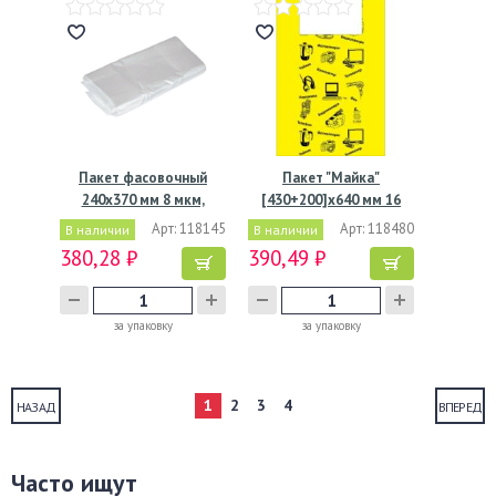
Пакет фасовочный
Пакет "Майка"
240х370 мм 8 мкм,
[430+200]х640 мм 16
прозр.,…
мкм, диз.…
Арт: 118145
Арт: 118480
В наличии
В наличии
380,28 ₽
390,49 ₽
за упаковку
за упаковку
1
2
3
4
НАЗАД
ВПЕРЕД
Часто ищут