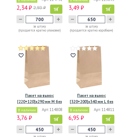
2,34 ₽
3,49 ₽
2,93 ₽
за штуку
за штуку
(продается кратно упаковке)
(продается кратно коробкам)
Пакет на вынос
Пакет на вынос
[220+120]х290 мм M без
[320+200]х340 мм L без
ручек,…
ручек,…
Арт: 114808
Арт: 114811
В наличии
В наличии
3,76 ₽
6,95 ₽
за штуку
за штуку