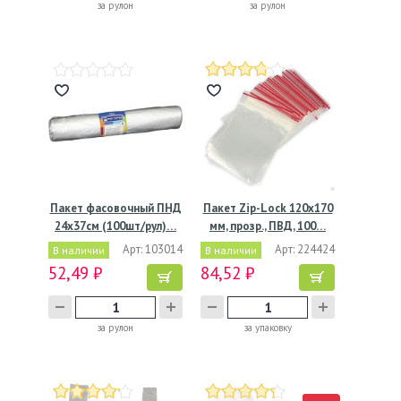
за рулон
за рулон
Пакет фасовочный ПНД
Пакет Zip-Lock 120х170
24х37см (100шт/рул)…
мм, прозр., ПВД, 100…
Арт: 103014
Арт: 224424
В наличии
В наличии
52,49 ₽
84,52 ₽
за рулон
за упаковку