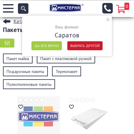
0
Каталог
Ваш филиал:
Пакеты в Саратове
Саратов
КРУПНАЯ ФАСОВКА
МЕЛКАЯ ФАСОВКА
ДА, ВСЕ ВЕРНО
ВЫБРАТЬ ДРУГОЙ
Пакет майка
Пакет с пластиковой ручкой
Подарочные пакеты
Термопакет
Полиэтиленовые пакеты