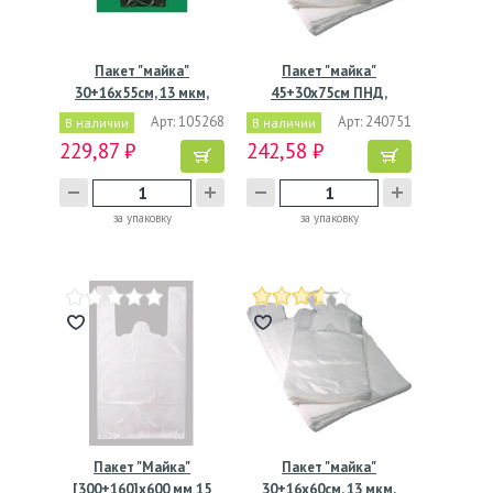
Пакет "майка"
Пакет "майка"
30+16х55см, 13 мкм,
45+30х75см ПНД,
ЧЁРНЫЙ, ПНД
"Белая"
Арт: 105268
Арт: 240751
В наличии
В наличии
229,87 ₽
242,58 ₽
за упаковку
за упаковку
Пакет "Майка"
Пакет "майка"
[300+160]х600 мм 15
30+16х60см, 13 мкм,