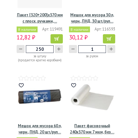
Пакет [320+200]х370 мм
Мешок для мусора 30 л,
с плоск. ручками,…
черн., ПНД, 30 шт/рул…
Арт: 119491
Арт: 116593
В наличии
В наличии
12,82 ₽
30,12 ₽
за штуку
за рулон
(продается кратно коробкам)
Мешок для мусора 60 л,
Пакет фасовочный
черн., ПНД, 20 шт/рул…
240х370 мм 7 мкм, без…