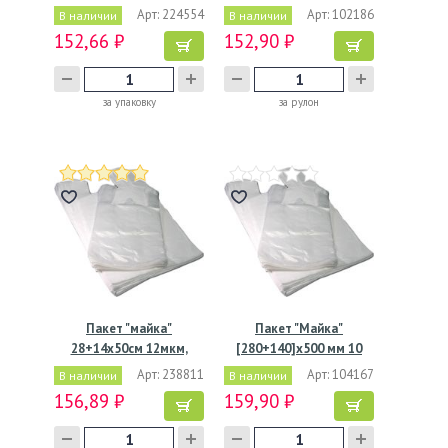
Арт: 224554
Арт: 102186
В наличии
В наличии
152,66 ₽
152,90 ₽
за упаковку
за рулон
Пакет "майка"
Пакет "Майка"
28+14х50см 12мкм,
[280+140]х500 мм 10
белый, ПНД
мкм, бел.,…
Арт: 238811
Арт: 104167
В наличии
В наличии
156,89 ₽
159,90 ₽