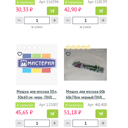
Арт: 116594
Арт: 118139
В наличии
В наличии
30,33 ₽
42,90 ₽
за рулон
за рулон
Мешок для мусора 30 л,
Мешок для мусора 60л
50х60 см, черн., ПНД,…
60х70см черный ПНД…
Арт: 121007
Арт: 461400
В наличии
В наличии
45,65 ₽
51,18 ₽