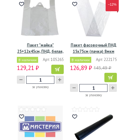
−12%
Пакет "майка"
Пакет фасовочный ПНД
25+12х45см, ПНД, белая,
15х75см (пачка) 8мкм
10мкм
Арт: 105265
Арт: 222175
В наличии
В наличии
129,21 ₽
126,89 ₽
145,49 ₽
за упаковку
за упаковку