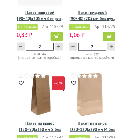
Пакет пищевой
Пакет пищевой
[90+40]х205 мм без руч.,
[90+40]х205 мм без руч.,
без…
без…
Арт: 118849
Арт: 114779
В наличии
В наличии
0,83 ₽
1,06 ₽
за штуку
за штуку
(продается кратно коробкам)
(продается кратно коробкам)
−20%
Пакет на вынос
Пакет на вынос
[120+80]х330 мм S без
[220+120]х290 мм M без
ручек,…
ручек,…
Арт: 114792
Арт: 115893
В наличии
В наличии