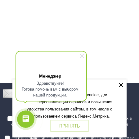
Менеджер
Здравствуйте!
Готова помочь вам с выбором
Подпишитесь! Новинки, скидки, предложения!
нашей продукции.
Мы используем файлы cookie, для
персонализации сервисов и повышения
Подписаться
удобства пользования сайтом, в том числе с
использованием сервиса Яндекс.Метрика.
Я даю согласие на обработку моих персональных данных в
соответствии с
политикой обработки персональных данных
и
ПРИНЯТЬ
подтверждаю, что ознакомлен(а) с ними
Я ознакомлен(а) с
политикой конфиденциальности
и принимаю