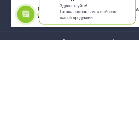
Здравствуйте!
Мы используем файлы cookie, для персона
Готова помочь вам с выбором
использованием сервиса Яндекс.Метрика.
нашей продукции.
О компании
Как оформить 
Услуги
Доставка
О нас
Государствен
заказчикам
Информация
Карта сайта
Юридическая
Информация
Стаканы и чашки
Пакеты и мешк
Тарелки
Упаковка пище
Приборы столовые,
Салфетки и ска
комплекты
бумажные
Наборы одноразовой
Диспенсеры
посуды
Товары для се
Контейнеры и лотки
Хозяйственные
Упаковочные материалы