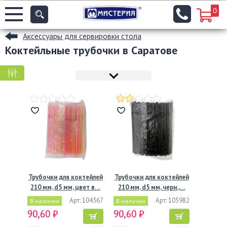
0
Аксессуары для сервировки стола
Коктейльные трубочки в Саратове
КРУПНАЯ ФАСОВКА
МЕЛКАЯ ФАСОВКА
Трубочки для коктейлей
Трубочки для коктейлей
210 мм, d5 мм, цвет в…
210 мм, d5 мм, черн.,…
Арт: 104367
Арт: 105982
В наличии
В наличии
90,60 ₽
90,60 ₽