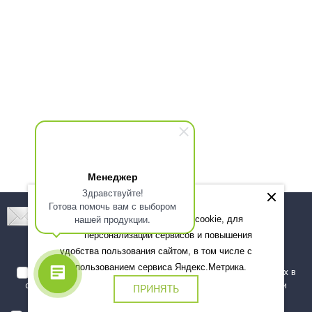
Менеджер
Здравствуйте!
Готова помочь вам с выбором
Подпишитесь! Новинки, скидки, предложения!
нашей продукции.
Мы используем файлы cookie, для
персонализации сервисов и повышения
Подписаться
удобства пользования сайтом, в том числе с
использованием сервиса Яндекс.Метрика.
Я даю согласие на обработку моих персональных данных в
соответствии с
политикой обработки персональных данных
и
ПРИНЯТЬ
подтверждаю, что ознакомлен(а) с ними