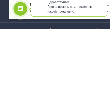
Здравствуйте!
Мы используем файлы cookie, для персона
Готова помочь вам с выбором
использованием сервиса Яндекс.Метрика.
нашей продукции.
О компании
Как оформить 
Услуги
Доставка
О нас
Государствен
заказчикам
Информация
Карта сайта
Юридическая
Информация
Стаканы и чашки
Пакеты и мешк
Тарелки
Упаковка пище
Приборы столовые,
Салфетки и ска
комплекты
бумажные
Наборы одноразовой
Диспенсеры
посуды
Товары для се
Контейнеры и лотки
Хозяйственные
Упаковочные материалы