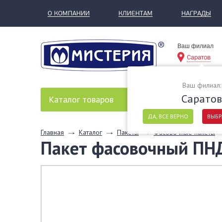
О КОМПАНИИ
КЛИЕНТАМ
НАГРАДЫ
Ваш филиал
Саратов
Ваш филиал:
Саратов
Каталог
товаров
ДА, ВСЕ ВЕРНО
ВЫБР
Главная
Каталог
Пакеты
Фасовочные пакеты
Пакет фасовочный ПН