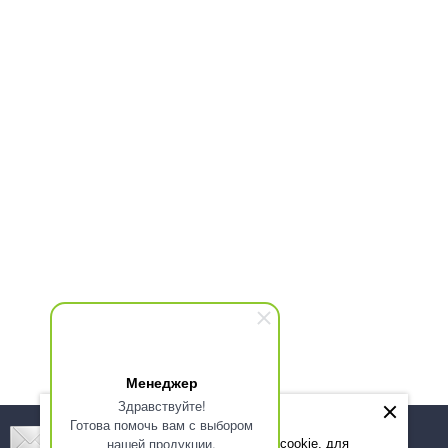
Менеджер
Здравствуйте!
Готова помочь вам с выбором
Подпишитесь! Новинки, скидки, предложения!
нашей продукции.
Мы используем файлы cookie, для