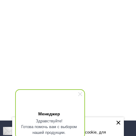
Менеджер
Здравствуйте!
Готова помочь вам с выбором
Подпишитесь! Новинки, скидки, предложения!
нашей продукции.
Мы используем файлы cookie, для