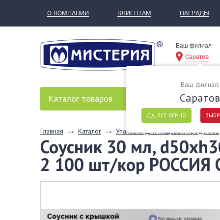
О КОМПАНИИ
КЛИЕНТАМ
НАГРАДЫ
Ваш филиал
Саратов
Ваш филиал:
Саратов
Каталог
товаров
ДА, ВСЕ ВЕРНО
ВЫБР
Главная
Каталог
Упаковка для пищевых продуктов
Соусник 30 мл, d50хh3
2 100 шт/кор РОССИЯ