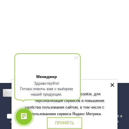
Менеджер
Здравствуйте!
Готова помочь вам с выбором
Подпишитесь! Новинки, скидки, предложения!
нашей продукции.
Мы используем файлы cookie, для
персонализации сервисов и повышения
Подписаться
удобства пользования сайтом, в том числе с
использованием сервиса Яндекс.Метрика.
Я даю согласие на обработку моих персональных данных в
соответствии с
политикой обработки персональных данных
и
ПРИНЯТЬ
подтверждаю, что ознакомлен(а) с ними