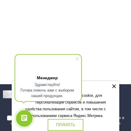
Менеджер
Здравствуйте!
Готова помочь вам с выбором
Подпишитесь! Новинки, скидки, предложения!
нашей продукции.
Мы используем файлы cookie, для
персонализации сервисов и повышения
Подписаться
удобства пользования сайтом, в том числе с
использованием сервиса Яндекс.Метрика.
Я даю согласие на обработку моих персональных данных в
соответствии с
политикой обработки персональных данных
и
ПРИНЯТЬ
подтверждаю, что ознакомлен(а) с ними