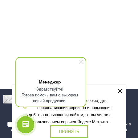
Менеджер
Здравствуйте!
Готова помочь вам с выбором
Подпишитесь! Новинки, скидки, предложения!
нашей продукции.
Мы используем файлы cookie, для
персонализации сервисов и повышения
Подписаться
удобства пользования сайтом, в том числе с
использованием сервиса Яндекс.Метрика.
Я даю согласие на обработку моих персональных данных в
соответствии с
политикой обработки персональных данных
и
ПРИНЯТЬ
подтверждаю, что ознакомлен(а) с ними