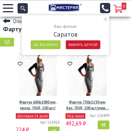
0
Одноразовые халаты и фартуки
Ваш филиал:
Фартуки в Саратове
Саратов
КРУПНАЯ ФАСОВКА
МЕЛКАЯ ФАСОВКА
ДА, ВСЕ ВЕРНО
ВЫБРАТЬ ДРУГОЙ
Фартук 680х1080 мм,
Фартук 750х1150 мм,
прозр., ПНД, 100 шт/
бел., ПНД, 100 шт/упак…
упак…
Арт: 118499
Доставка 14 дней
Под заказ
Арт: 116918
492,69 ₽
224 ₽