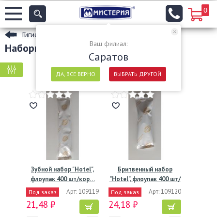
0
Гигиенические товары
Ваш филиал:
Наборы средств гигены в Саратове
Саратов
КРУПНАЯ ФАСОВКА
МЕЛКАЯ ФАСОВКА
ДА, ВСЕ ВЕРНО
ВЫБРАТЬ ДРУГОЙ
Зубной набор "Hotel",
Бритвенный набор
флоупак 400 шт/кор…
"Hotel", флоупак 400 шт/
кор…
Арт: 109119
Арт: 109120
Под заказ
Под заказ
21,48 ₽
24,18 ₽