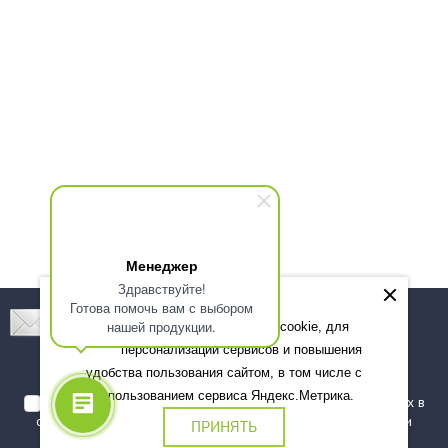
Менеджер
Здравствуйте!
Готова помочь вам с выбором
Подпишитесь! Новинки, скидки, предложения!
нашей продукции.
Мы используем файлы cookie, для
персонализации сервисов и повышения
Подписаться
удобства пользования сайтом, в том числе с
использованием сервиса Яндекс.Метрика.
Я даю согласие на обработку моих персональных данных в
соответствии с
политикой обработки персональных данных
и
ПРИНЯТЬ
подтверждаю, что ознакомлен(а) с ними