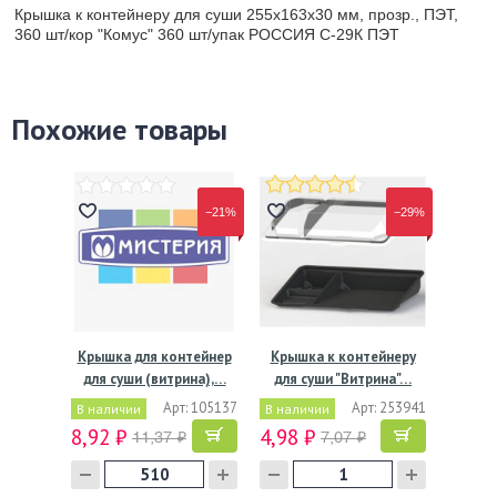
Крышка к контейнеру для суши 255х163х30 мм, прозр., ПЭТ,
360 шт/кор "Комус" 360 шт/упак РОССИЯ С-29К ПЭТ
Похожие товары
−21%
−29%
Крышка для контейнер
Крышка к контейнеру
для суши (витрина),…
для суши "Витрина"…
Арт: 105137
Арт: 253941
В наличии
В наличии
8,92 ₽
4,98 ₽
11,37 ₽
7,07 ₽