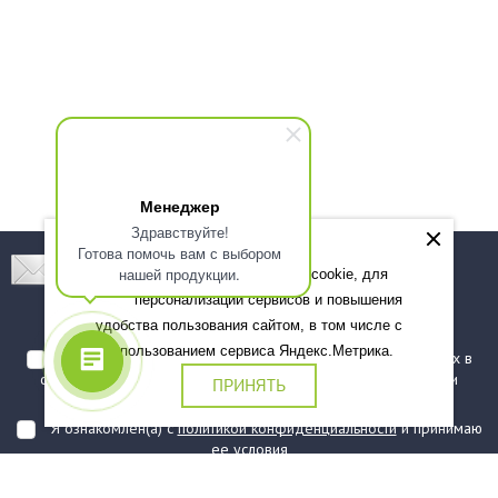
Менеджер
Здравствуйте!
Готова помочь вам с выбором
Подпишитесь! Новинки, скидки, предложения!
нашей продукции.
Мы используем файлы cookie, для
персонализации сервисов и повышения
Подписаться
удобства пользования сайтом, в том числе с
использованием сервиса Яндекс.Метрика.
Я даю согласие на обработку моих персональных данных в
соответствии с
политикой обработки персональных данных
и
ПРИНЯТЬ
подтверждаю, что ознакомлен(а) с ними
Я ознакомлен(а) с
политикой конфиденциальности
и принимаю
ее условия