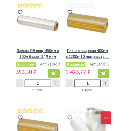
Плёнка ПЭ пищ. 450мм х
Пленка пищевая 400мм
200м белая "Э", 9 мкм
х 1200м 10 мкм, прозр.,…
Арт: 210459
Арт: 109896
В наличии
В наличии
393,50 ₽
1 423,72 ₽
за рулон
за рулон
−9%