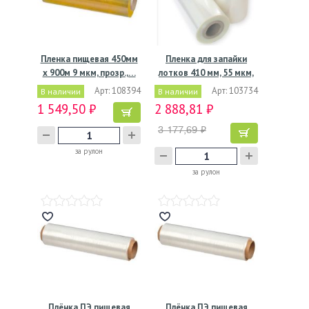
Пленка пищевая 450мм
Пленка для запайки
х 900м 9 мкм, прозр.,…
лотков 410 мм, 55 мкм,
9…
Арт: 108394
Арт: 103734
В наличии
В наличии
1 549,50 ₽
2 888,81 ₽
3 177,69 ₽
за рулон
за рулон
Плёнка ПЭ пищевая
Плёнка ПЭ пищевая