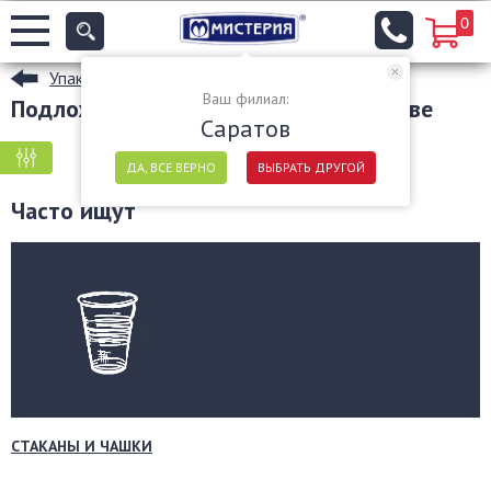
0
Упаковочные материалы
Ваш филиал:
Подложки фольгированные в Саратове
Саратов
КРУПНАЯ ФАСОВКА
МЕЛКАЯ ФАСОВКА
ДА, ВСЕ ВЕРНО
ВЫБРАТЬ ДРУГОЙ
Часто ищут
СТАКАНЫ И ЧАШКИ