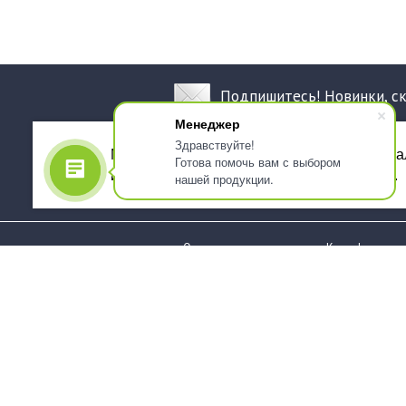
Подпишитесь! Новинки, с
Менеджер
Здравствуйте!
Мы используем файлы cookie, для персона
Готова помочь вам с выбором
использованием сервиса Яндекс.Метрика.
нашей продукции.
О компании
Как оформить 
Услуги
Доставка
О нас
Государствен
заказчикам
Информация
Карта сайта
Юридическая
Информация
Стаканы и чашки
Пакеты и мешк