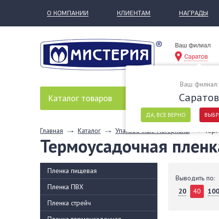
О КОМПАНИИ
КЛИЕНТАМ
НАГРАДЫ
Ваш филиал
Саратов
Ваш филиал:
Саратов
Каталог
товаров
ДА, ВСЕ ВЕРНО
ВЫБР
Главная
Каталог
Упаковочные материалы
Терм
Термоусадочная пленк
Пленка пищевая
Выводить по:
Пленка ПВХ
20
40
10
Пленка стрейч