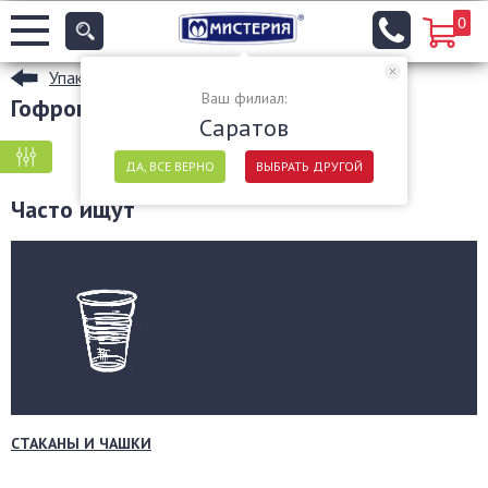
0
Упаковочные материалы
Ваш филиал:
Гофрокороба в Саратове
Саратов
КРУПНАЯ ФАСОВКА
МЕЛКАЯ ФАСОВКА
ДА, ВСЕ ВЕРНО
ВЫБРАТЬ ДРУГОЙ
Часто ищут
СТАКАНЫ И ЧАШКИ